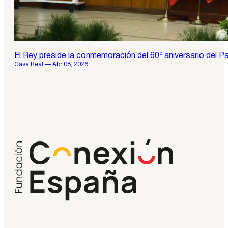
El Rey preside la conmemoración del 60º aniversario del P
Casa Real — Abr 08, 2026