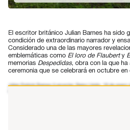
El escritor británico Julian Barnes ha sid
condición de extraordinario narrador y ens
Considerado una de las mayores revelacione
emblemáticas como
El loro de Flaubert
y
E
memorias
Despedidas
, obra con la que ha
ceremonia que se celebrará en octubre e
Julian Patrick Barnes (Leicester, Reino Unido, 19 de ener
como crítico literario, de televisión y redactor del New 
...