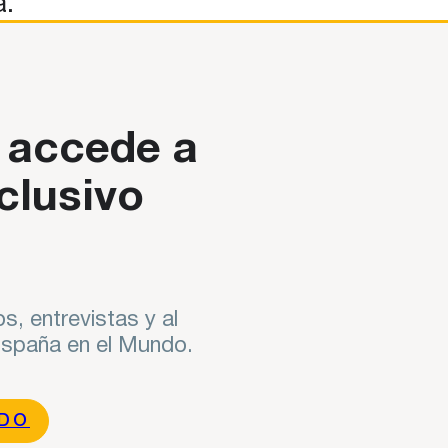
a.
io de Asuntos Exteriores, Unión Europea y Cooperación. Puedes v
 accede a
clusivo
s, entrevistas y al
 España en el Mundo.
NDO