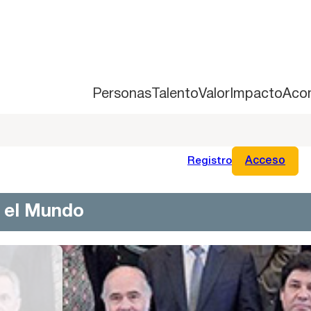
Personas
Talento
Valor
Impacto
Aco
Registro
Acceso
n el Mundo