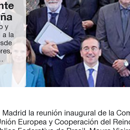
nte
aña
o y
 a la
esde
res,
n Madrid la reunión inaugural de la Co
 Unión Europea y Cooperación del Rein