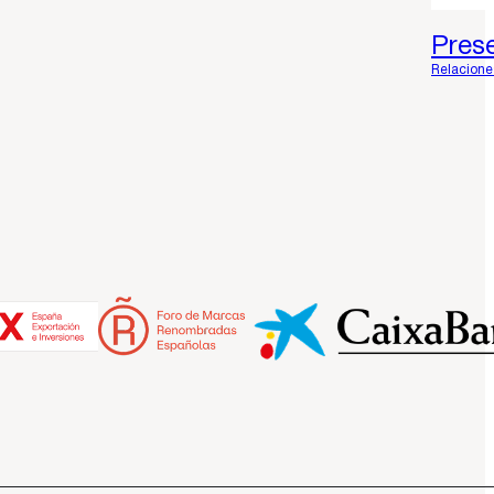
Pres
Relacione