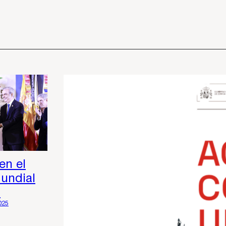
en el
undial
o
025