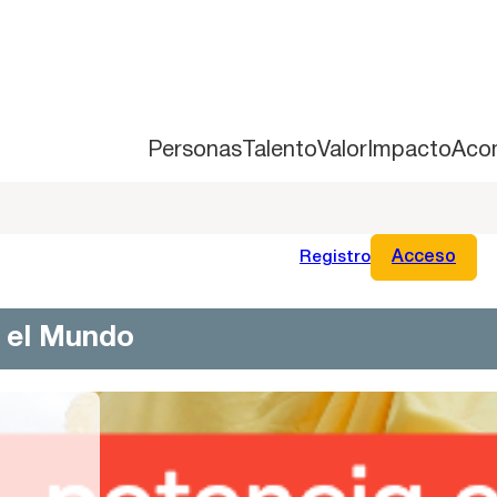
Personas
Talento
Valor
Impacto
Aco
Registro
Acceso
n el Mundo