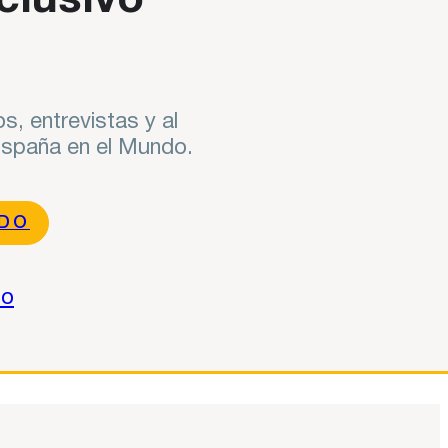
clusivo
s, entrevistas y al
 España en el Mundo.
NDO
do