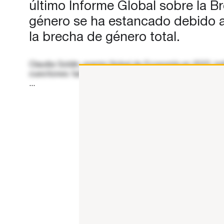
último Informe Global sobre la B
género se ha estancado debido a 
la brecha de género total.
Claudia Goldin, premio Nobel de Economía en 2023, ind
cuestiones familiares o domésticas. Economista y pro
...