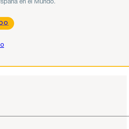
 España en el Mundo.
NDO
do