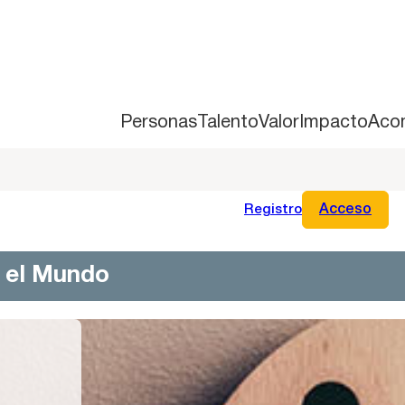
Personas
Talento
Valor
Impacto
Aco
Registro
Acceso
n el Mundo