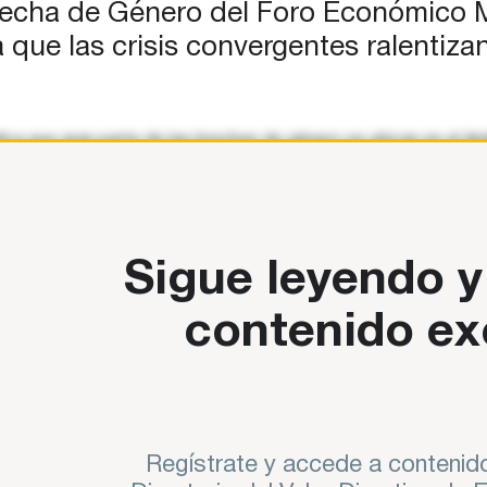
recha de Género del Foro Económico Mu
que las crisis convergentes ralentizan
ica que gran parte de las brechas de género se ubican en el ám
fesora de la Universidad de Harvard, Goldin es
Sigue leyendo y
contenido ex
Regístrate y accede a contenido