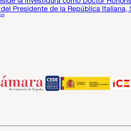
reside la investidura como Doctor Honori
del Presidente de la República Italiana, 
026