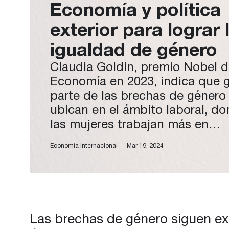
Economía y política
exterior para lograr 
igualdad de género
Claudia Goldin, premio Nobel 
Economía en 2023, indica que 
parte de las brechas de género
ubican en el ámbito laboral, d
las mujeres trabajan más en
horarios reducidos o flexibles p
Economía Internacional — Mar 19, 2024
poder atender cuestiones famil
o domésticas. Economista y
profesora de la Universidad de
Harvard, Goldin es conocida po
sus investigaciones sobre…
Las brechas de género siguen exi