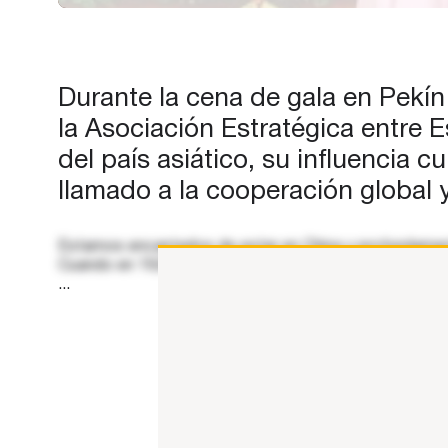
Ibáñez llegó a esta tierra, qued
fascinado con el sonido de sus
lenguas…
Durante la cena de gala en Pekín 
la Asociación Estratégica entre E
del país asiático, su influencia 
llamado a la cooperación global 
Estamos encantados de estar en China y profundamente 
Cuando en 1923 el escritor español Vicente Blasco Ibá
...