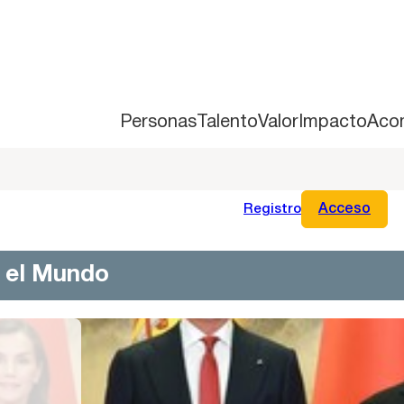
Personas
Talento
Valor
Impacto
Aco
Registro
Acceso
n el Mundo