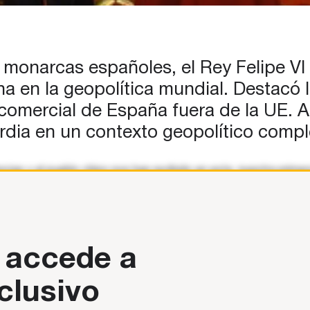
monarcas españoles, el Rey Felipe VI r
a en la geopolítica mundial. Destacó la
io comercial de España fuera de la UE.
rdia en un contexto geopolítico compl
as y el pueblo chino nos han recibido en esta, nuestra primera
 accede a
clusivo