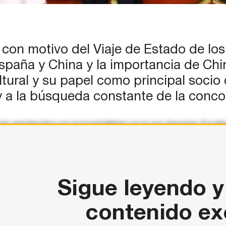
ó
con motivo del Viaje de Estado de los 
spaña y China y la importancia de Chin
cultural y su papel como principal soc
y a la búsqueda constante de la conco
agradecidos por la hospitalidad con la que Vuestras Excelenci
ñez llegó a esta tierra, quedó fascinado con
Sigue leyendo y
contenido ex