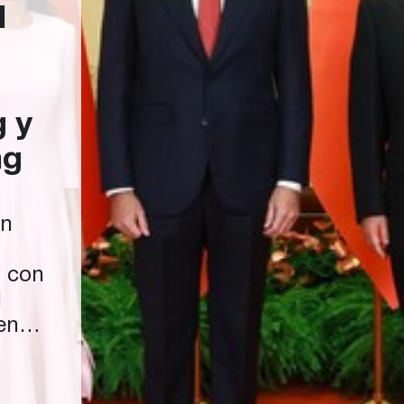
I
g y
ng
en
d con
l
en
923
sco