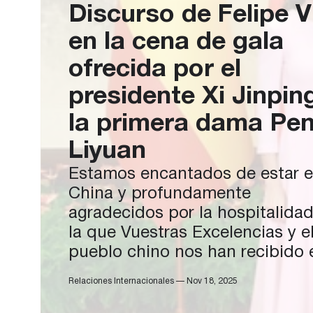
Discurso de Felipe V
en la cena de gala
ofrecida por el
presidente Xi Jinpin
la primera dama Pe
Liyuan
Estamos encantados de estar 
China y profundamente
agradecidos por la hospitalida
la que Vuestras Excelencias y e
pueblo chino nos han recibido 
esta, nuestra primera Visita de
Relaciones Internacionales — Nov 18, 2025
Estado a su país. Cuando en 1
el escritor español Vicente Bla