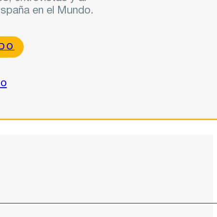
 España en el Mundo.
NDO
do