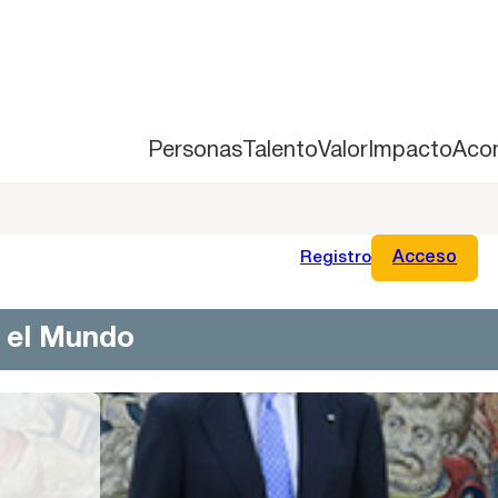
Personas
Talento
Valor
Impacto
Aco
Registro
Acceso
n el Mundo