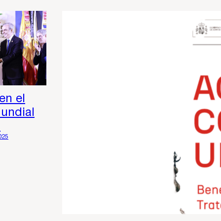
en el
undial
o
025