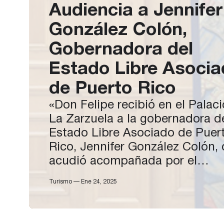
Audiencia a Jennifer
González Colón,
Gobernadora del
Estado Libre Asoci
de Puerto Rico
«Don Felipe recibió en el Palac
La Zarzuela a la gobernadora d
Estado Libre Asociado de Puer
Rico, Jennifer González Colón,
acudió acompañada por el
secretario de Estado de Asunt
Turismo — Ene 24, 2025
Exteriores y Globales, Diego
Martínez Belío; el cónsul genera
España en San Juan de Puerto