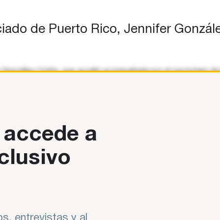
iado de Puerto Rico, Jennifer Gonzále
fer González Colón, que acudió acompañada por el secretario d
 accede a
clusivo
s, entrevistas y al