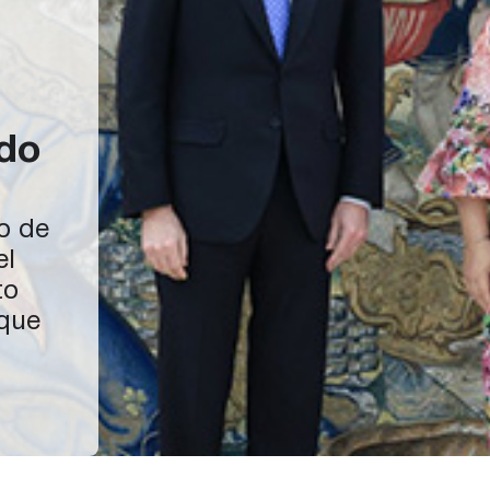
ado
io de
el
to
 que
os
l de