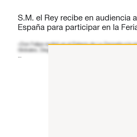
Rico, Josep María Bosch Bessa;
el…
S.M. el Rey recibe en audiencia 
España para participar en la Feri
«Don Felipe recibió en el Palacio de La Zarzuela a l
Globales, Diego Martínez Belío; el cónsul general de
...