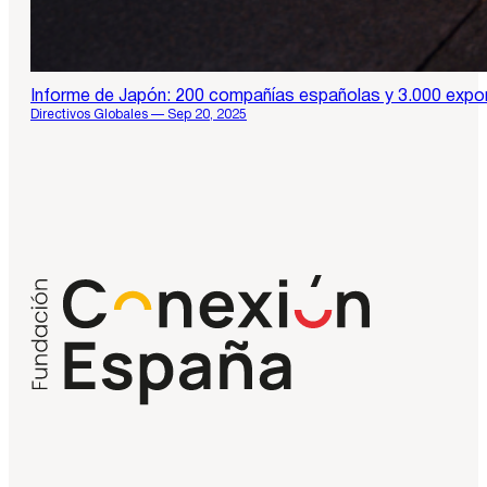
Informe de Japón: 200 compañías españolas y 3.000 expo
Directivos Globales — Sep 20, 2025