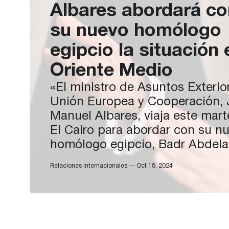
Albares abordará co
su nuevo homólogo
egipcio la situación 
Oriente Medio
«El ministro de Asuntos Exterio
Unión Europea y Cooperación, 
Manuel Albares, viaja este mart
El Cairo para abordar con su n
homólogo egipcio, Badr Abdelat
la situación en Oriente Medio.
Relaciones Internacionales — Oct 18, 2024
su nueva visita a El Cairo, des
de la del pasado 3 de junio y tr
participación del nuevo ministr
en…