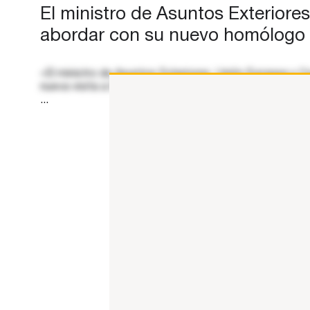
El ministro de Asuntos Exteriore
abordar con su nuevo homólogo eg
«El ministro de Asuntos Exteriores, Unión Europea y C
nueva visita a El Cairo, después de la del pasado 3 de j
...