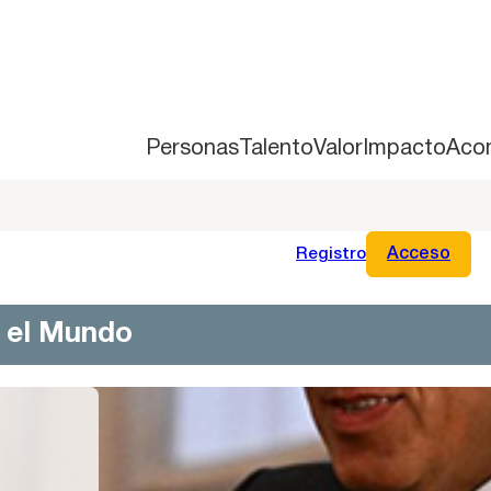
Personas
Talento
Valor
Impacto
Aco
Registro
Acceso
n el Mundo