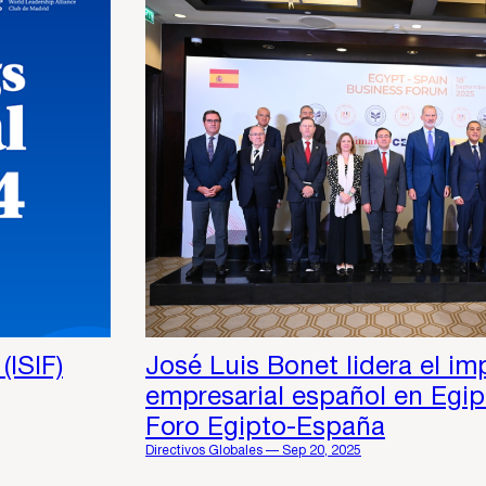
(ISIF)
José Luis Bonet lidera el im
empresarial español en Egip
Foro Egipto-España
Directivos Globales — Sep 20, 2025