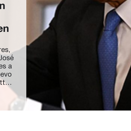
n
en
res,
José
es a
uevo
ty,
 En
pués
as la
o