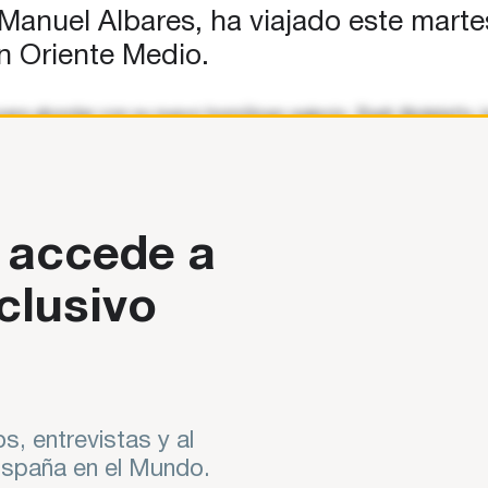
Manuel Albares, ha viajado este martes
n Oriente Medio.
 para abordar con su nuevo homólogo egipcio, Badr Abdelatty, l
 accede a
clusivo
s, entrevistas y al
 España en el Mundo.