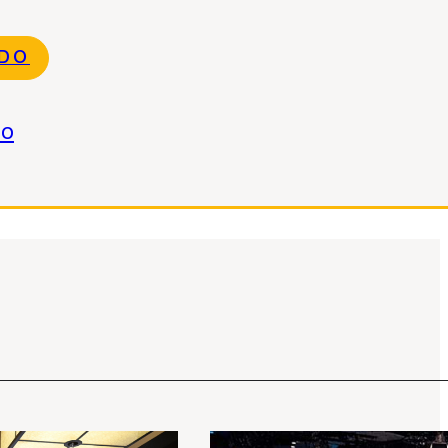
NDO
do