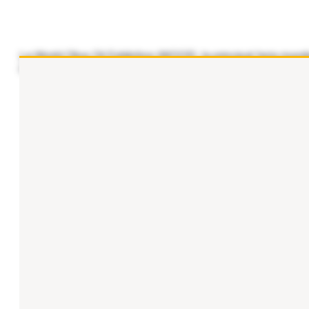
La World Olive Oil Exhibition (WOOE), la principal feria mun
Organizado como un punto de encuentro estratégico entre
...