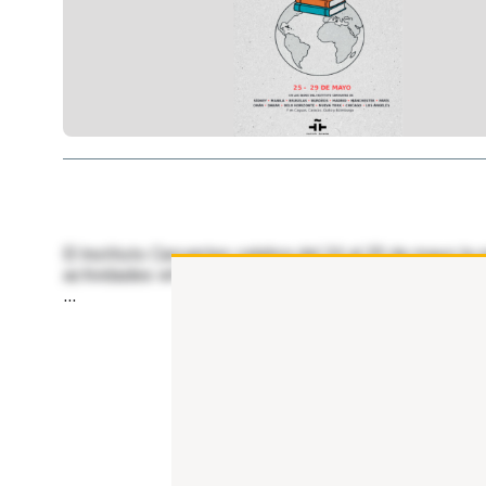
El Instituto Cervantes celebra del 24 al 29 de mayo la
actividades virtuales y presenciales, el encuentro de
...