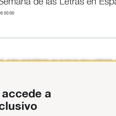
Semana de las Letras en Esp
6 00:00
l’, el único festival literario que recorre los cinco continente
 accede a
clusivo