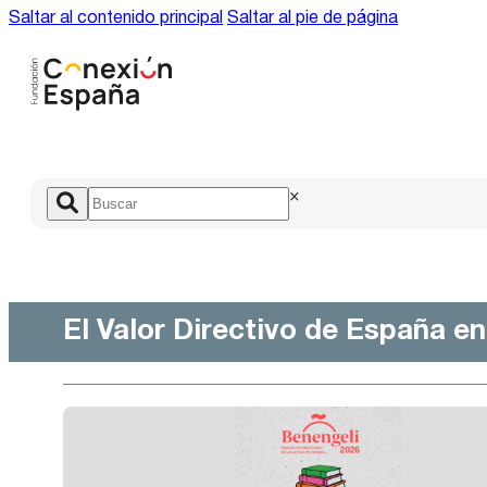
Saltar al contenido principal
Saltar al pie de página
×
El Valor Directivo de España e