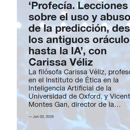
‘Profecía. Lecciones
sobre el uso y abus
de la predicción, de
los antiguos orácul
hasta la IA’, con
Carissa Véliz
La filósofa Carissa Véliz, profes
en el Instituto de Ética en la
Inteligencia Artificial de la
Universidad de Oxford, y Vicent
Montes Gan, director de la
Fundación Rafael del Pino,
— Jun 03, 2026
protagonizarán el próximo 17 d
junio un diálogo titulado 'Profe