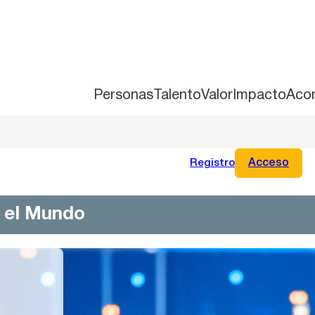
Personas
Talento
Valor
Impacto
Aco
Registro
Acceso
n el Mundo