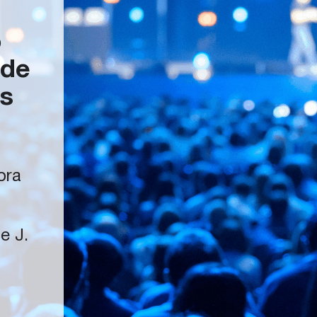
o
sde
os
ora
e J.
e
cía.