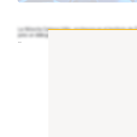
Lecciones sobre el uso y abuso
la predicción, desde los antigu
oráculos hasta…
La filósofa Carissa Véliz, profesora en el Instituto de 
junio un diálogo titulado 'Profecía. Lecciones sobre el
...