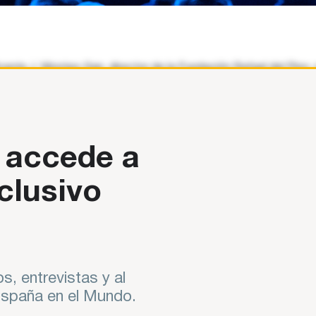
y Vicente J. Montes Gan, director de la Fundación Rafael del Pin
 accede a
clusivo
s, entrevistas y al
 España en el Mundo.