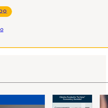
NDO
do