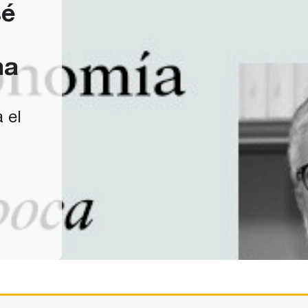
sé
na
 el
s
uto