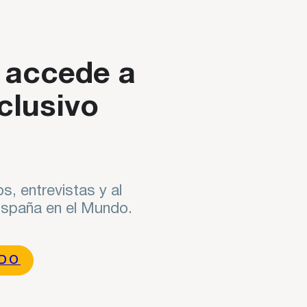
 nueva época" a cargo de José Juan Ruiz, Presidente del Real 
 accede a
clusivo
s, entrevistas y al
 España en el Mundo.
NDO