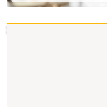
ICEX España Exportación e Inversiones organiza una charl
de mayor crecimiento en el Sudeste Asiático.